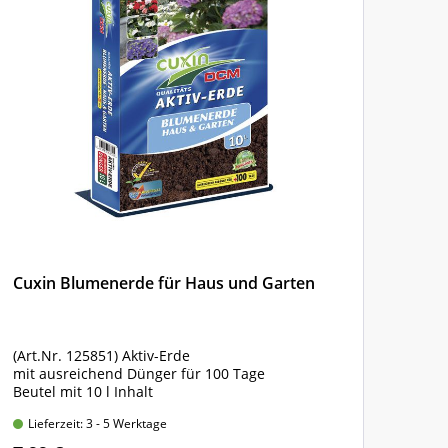
Cuxin Blumenerde für Haus und Garten
Cux
(Art.Nr. 125851) Aktiv-Erde
orga
mit ausreichend Dünger für 100 Tage
für 
Beutel mit 10 l Inhalt
* ve
Lieferzeit: 3 - 5 Werktage
Lie