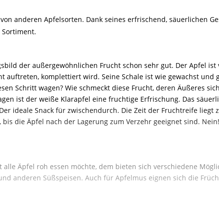
 von anderen Apfelsorten. Dank seines erfrischend, säuerlichen G
 Sortiment.
sbild der außergewöhnlichen Frucht schon sehr gut. Der Apfel ist
ht auftreten, komplettiert wird. Seine Schale ist wie gewachst und g
sen Schritt wagen? Wie schmeckt diese Frucht, deren Äußeres sich
 ist der weiße Klarapfel eine fruchtige Erfrischung. Das säuerlic
 Der ideale Snack für zwischendurch. Die Zeit der Fruchtreife lieg
 bis die Äpfel nach der Lagerung zum Verzehr geeignet sind. Nein
t alle Äpfel roh essen möchte, dem bieten sich verschiedene Mögli
 und anderen Süßspeisen. Auch für Apfelmus eignen sich die Früch