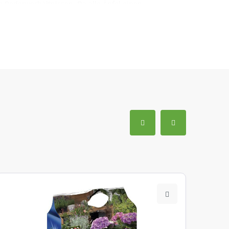
 Bodenverhältnissen. Da alle Äpfel einen
e hier die besten Befruchtersorten für den