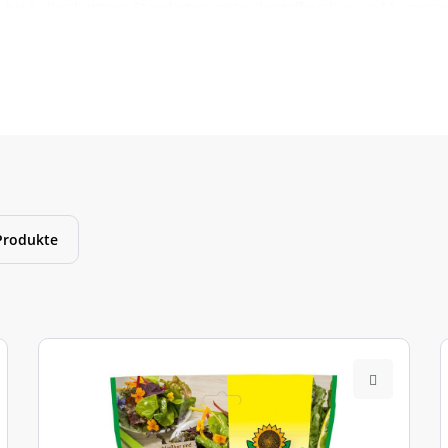
bis halbschattigen Standorten, mit nährstoffreichen und humosen
andort in der Nähe eines anderen Apfelbaumes.
enden Nachbarschaft kein weiterer Apfelbaum befinden, finden Si
Produkte