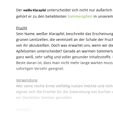
Der
unterscheidet sich nicht nur äußerlich
weiße Klarapfel
gehört er zu den beliebtesten
Sommeräpfeln
in unserem
Frucht
Sein Name, weißer Klarapfel, beschreibt das Erscheinung
grünen Lentizellen, die vereinzelt an der Schale der Fruc
von ihr abzubeißen. Doch was erwartet uns, wenn wir die
Apfelsorten unterscheidet? Gerade an warmen Sommertagen
ganz weiß, sehr saftig und voller gesunder Inhaltsstoffe.
Beste daran ist, dass man nicht mehr lange warten muss,
sofortigen Verzehr geeignet.
Verwendung
Wer seine reiche Ernte vielfältig nutzen möchte und nich
eignen sich die Früchte für die Zubereitung von Kuchen
ein Stückchen Sommer genießen.
Standort