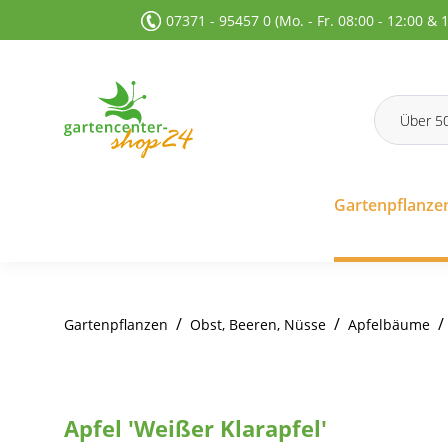
07371 - 95457 0 (Mo. - Fr. 08:00 - 12:00 & 
 Suche springen
Zur Hauptnavigation springen
Gartenpflanze
/
/
/
Gartenpflanzen
Obst, Beeren, Nüsse
Apfelbäume
Apfel 'Weißer Klarapfel'