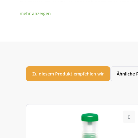
Die sommergrüne Pflanze gedeiht bevorzugt an sonnigen 
Befruchtungspartner benötigen, empfehlen wir einen St
Sollte sich in Ihrem eigenen Garten oder in der umlieg
weißen Klarapfel:
Apfel Alkmene
Apfel Cox Orangenrenette
Apfel James Grieve
Apfel Goldparmäne
Apfel Geheimrat Oldenburg
Apfel Summerred
Zu diesem Produkt empfehlen wir
Ähnliche 