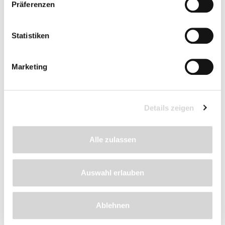
wurzelnackt
, Stammhöhe 160 cm
Präferenzen
Gesamthöhe der Pflanze ca. 200 - 250 cm
Wuchshöhe ohne Schnitt ca. 7 m, mit Schnitt 4 - 5 m
Veredlungsunterlage: Bittenfelder Sämling
Statistiken
Lieferzeit: 4 - 9 Werktage
Marketing
99,90 €*
Vorbestellen
Details zeigen
Preise inkl. MwSt.
zzgl.
Versandkosten
Alle zulassen
Auswahl erlauben
Beschreibung
Ablehnen