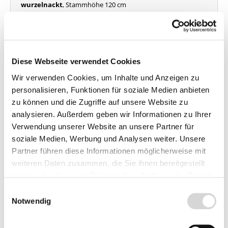
wurzelnackt
, Stammhöhe 120 cm
Gesamthöhe der Pflanze ca. 170 - 200 cm
Wuchshöhe ohne Schnitt ca. 7 m, mit Schnitt 4 - 5 m
Veredlungsunterlage: Bittenfelder Sämling
Lieferzeit: 4 - 9 Werktage
Diese Webseite verwendet Cookies
79,90 €*
Wir verwenden Cookies, um Inhalte und Anzeigen zu
personalisieren, Funktionen für soziale Medien anbieten
Vorbestellen
zu können und die Zugriffe auf unsere Website zu
analysieren. Außerdem geben wir Informationen zu Ihrer
Preise inkl. MwSt.
zzgl.
Verwendung unserer Website an unsere Partner für
Versandkosten
soziale Medien, Werbung und Analysen weiter. Unsere
Partner führen diese Informationen möglicherweise mit
weiteren Daten zusammen, die Sie ihnen bereitgestellt
haben oder die sie im Rahmen Ihrer Nutzung der Dienste
Apfel Holsteiner Cox - Hochstamm -
gesammelt haben.
XXL-Produkt
Einwilligungsauswahl
Notwendig
Wurzelnackte Obstgehölze sind ab Mitte Oktober 2026 bis Mitte April 2027 lieferbar!