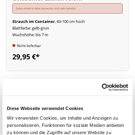
Dieser Artikel ist leider momentan nicht mehr lieferbar!
Strauch im Container
, 60-100 cm hoch
Blattfarbe: gelb-grün
Wuchshöhe: bis 7 m
Nicht lieferbar
29,95 €*
Diese Webseite verwendet Cookies
Wir verwenden Cookies, um Inhalte und Anzeigen zu
Beschreibung
personalisieren, Funktionen für soziale Medien anbieten
zu können und die Zugriffe auf unsere Website zu