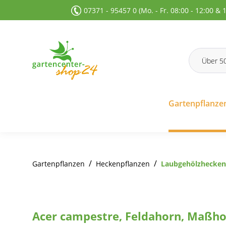
07371 - 95457 0 (Mo. - Fr. 08:00 - 12:00 & 
 Suche springen
Zur Hauptnavigation springen
Gartenpflanze
/
/
Gartenpflanzen
Heckenpflanzen
Laubgehölzhecken
Acer campestre, Feldahorn, Maßho