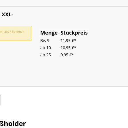
 XXL-
Menge
Stückpreis
il 2027 lieferbar!
Bis
9
11,95 €*
ab
10
10,95 €*
ab
25
9,95 €*
aßholder