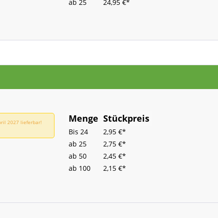
ab
25
24,95 €*
Menge
Stückpreis
il 2027 lieferbar!
Bis
24
2,95 €*
ab
25
2,75 €*
ab
50
2,45 €*
ab
100
2,15 €*