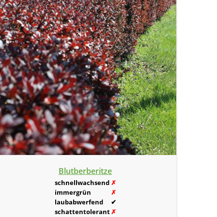
Blutberberitze
schnellwachsend
✗
immergrün
✗
laubabwerfend
✔
schattentolerant
✗