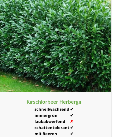
Kirschlorbeer Herbergii
schnellwachsend
✔
immergrün
✔
laubabwerfend
✗
schattentolerant
✔
mit Beeren
✔