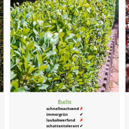
Buchs
schnellwachsend
✗
immergrün
✔
laubabwerfend
✗
schattentolerant
✔