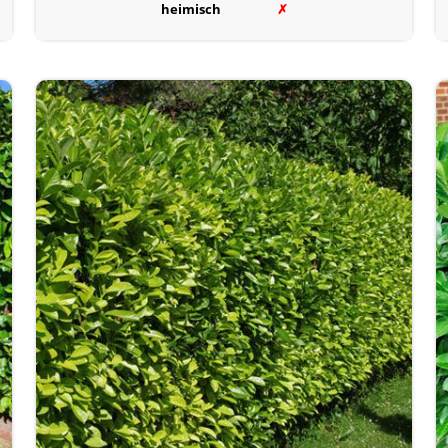
heimisch
✗