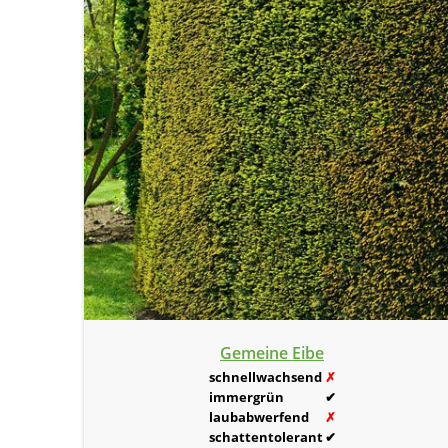
Gemeine Eibe
schnellwachsend
✗
immergrün
✔
laubabwerfend
✗
schattentolerant
✔