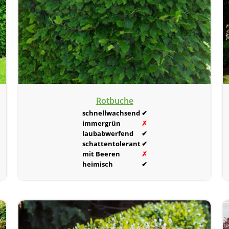
Rotbuche
schnellwachsend
✔
immergrün
✗
laubabwerfend
✔
schattentolerant
✔
mit Beeren
✗
heimisch
✔