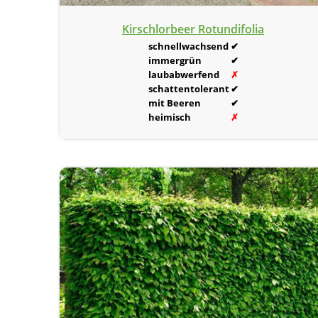
Kirschlorbeer Rotundifolia
schnellwachsend
✔
immergrün
✔
laubabwerfend
✗
schattentolerant
✔
mit Beeren
✔
heimisch
✗