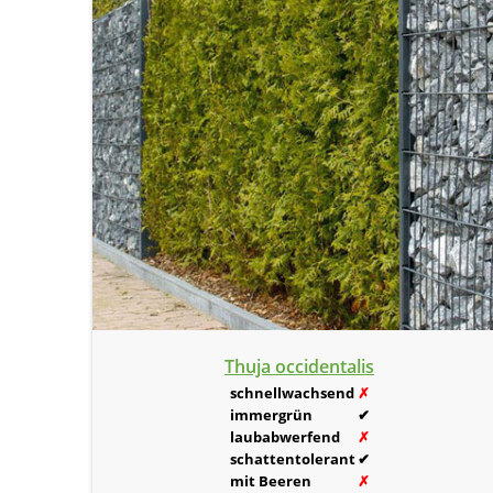
Thuja occidentalis
schnellwachsend
✗
immergrün
✔
laubabwerfend
✗
schattentolerant
✔
mit Beeren
✗