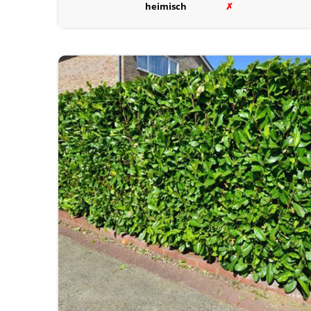
heimisch
✗