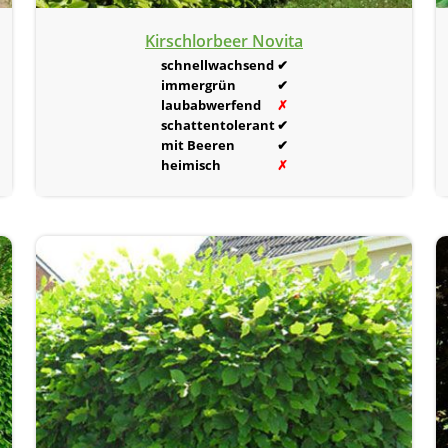
Kirschlorbeer Novita
schnellwachsend
✔
immergrün
✔
laubabwerfend
✗
schattentolerant
✔
mit Beeren
✔
heimisch
✗