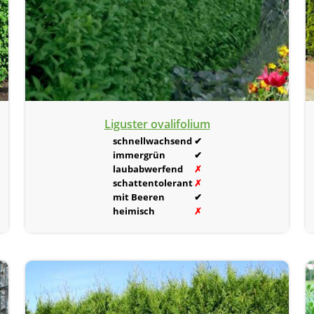
Liguster ovalifolium
schnellwachsend
✔
immergrün
✔
laubabwerfend
✗
schattentolerant
✗
mit Beeren
✔
heimisch
✗