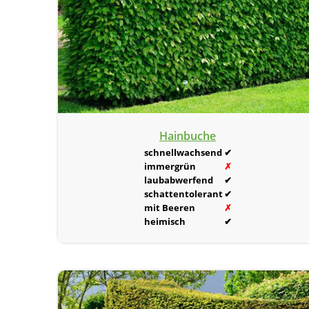
Hainbuche
schnellwachsend
✔
immergrün
✗
laubabwerfend
✔
schattentolerant
✔
mit Beeren
✗
heimisch
✔