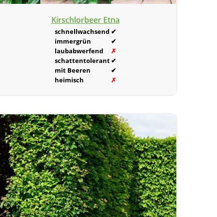
Kirschlorbeer Etna
schnellwachsend
✔
immergrün
✔
laubabwerfend
✗
schattentolerant
✔
mit Beeren
✔
heimisch
✗