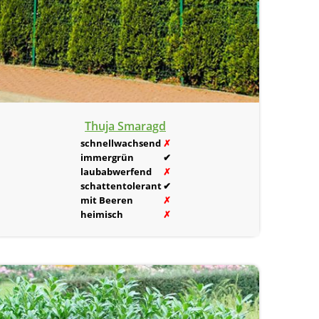
Thuja Smaragd
schnellwachsend
✗
immergrün
✔
laubabwerfend
✗
schattentolerant
✔
mit Beeren
✗
heimisch
✗