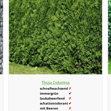
Thuja Columna
schnellwachsend
✗
immergrün
✔
laubabwerfend
✗
schattentolerant
✔
mit Beeren
✗