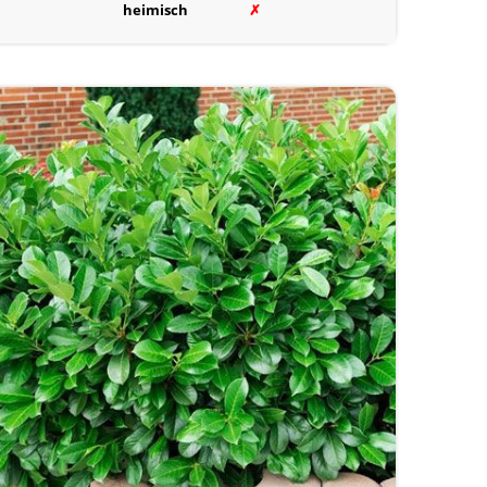
heimisch
✗