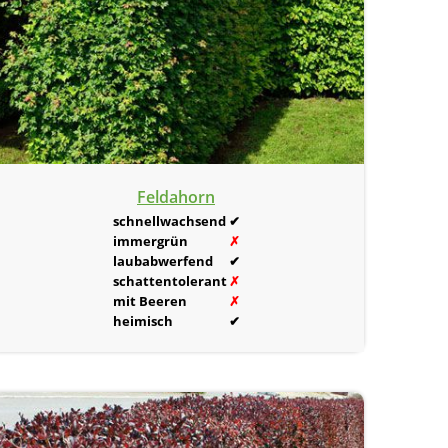
Feldahorn
schnellwachsend
✔
immergrün
✗
laubabwerfend
✔
schattentolerant
✗
mit Beeren
✗
heimisch
✔