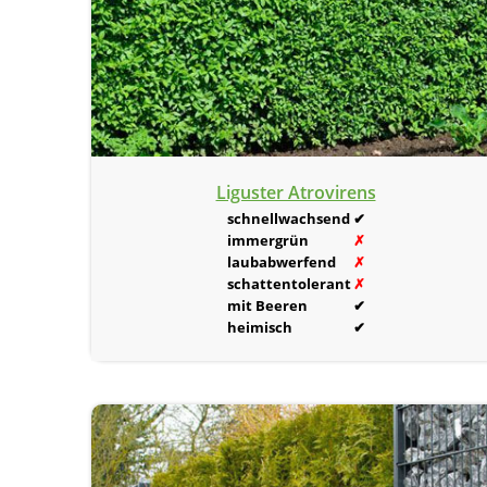
Liguster Atrovirens
schnellwachsend
✔
immergrün
✗
laubabwerfend
✗
schattentolerant
✗
mit Beeren
✔
heimisch
✔