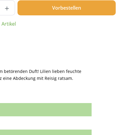
nzahl: Gib den gewünschten Wert ein ode
Vorbestellen
Artikel
 betörenden Duft! Lilien lieben feuchte
z eine Abdeckung mit Reisig ratsam.