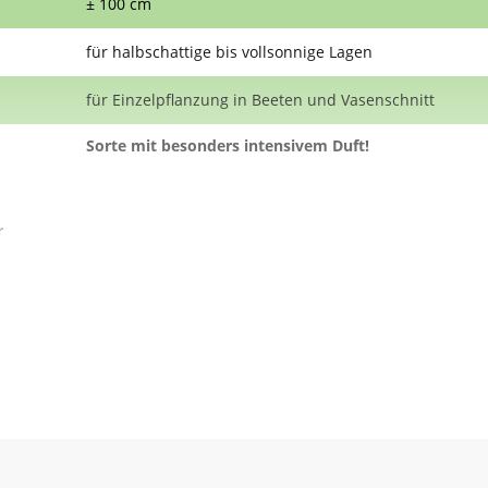
± 100 cm
für halbschattige bis vollsonnige Lagen
für Einzelpflanzung in Beeten und Vasenschnitt
Sorte mit besonders intensivem Duft!
r