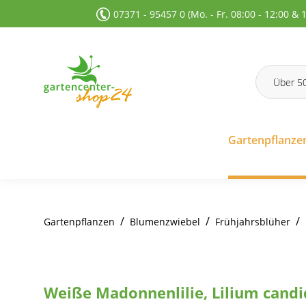
07371 - 95457 0 (Mo. - Fr. 08:00 - 12:00 & 
 Suche springen
Zur Hauptnavigation springen
Gartenpflanze
/
/
/
Gartenpflanzen
Blumenzwiebel
Frühjahrsblüher
Weiße Madonnenlilie, Lilium candi