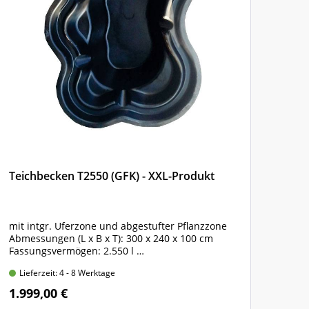
Teichbecken T2550 (GFK) - XXL-Produkt
Teic
mit intgr. Uferzone und abgestufter Pflanzzone
mit 
Abmessungen (L x B x T): 300 x 240 x 100 cm
Abme
Fassungsvermögen: 2.550 l
Fass
glasfaser-verstärktes Polyester
glas
Lieferzeit: 4 - 8 Werktage
Lie
1.999,00 €
2.4