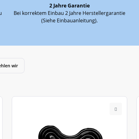
2 Jahre Garantie
X 135 cm; Y 60 cm
u
Bei korrektem Einbau 2 Jahre Herstellergarantie
R 10 cm
(Siehe Einbauanleitung).
2 Jahre Garantie bei richtigem Einbau
3-4 Personen
hlen wir