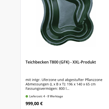
Teichbecken T800 (GFK) - XXL-Produkt
one
mit intgr. Uferzone und abgestufter Pflanzzone
Abmessungen (L x B x T): 196 x 140 x 65 cm
Fassungsvermögen: 800 l
glasfaser-verstärktes Polyester
Lieferzeit: 4 - 8 Werktage
999,00 €