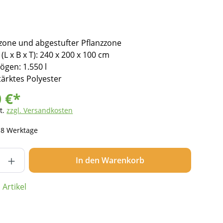
rzone und abgestufter Pflanzzone
 x B x T): 240 x 200 x 100 cm
gen: 1.550 l
tärktes Polyester
0 €*
t.
zzgl. Versandkosten
- 8 Werktage
nzahl: Gib den gewünschten Wert ein ode
In den Warenkorb
Artikel