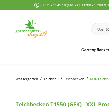
07371 - 95457 0 (Mo. - Fr. 08:00 - 12:00 & 
 Suche springen
Zur Hauptnavigation springen
Gartenpflanze
/
/
/
Wassergarten
Teichbau
Teichbecken
GFK-Teichb
Teichbecken T1550 (GFK) - XXL-Pro