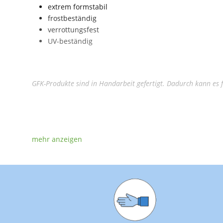
extrem formstabil
frostbeständig
verrottungsfest
UV-beständig
GFK-Produkte sind in Handarbeit gefertigt. Dadurch kann e
Außenmaße:
Fassungsvermögen:
Gewicht:
Tiefe Flach h1:
Tiefe Mittel h2:
Tiefe Tief h3: