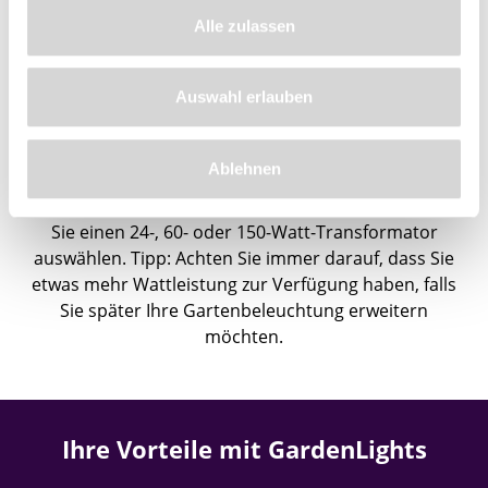
Alle zulassen
Richtiger Transformator wählen
Auswahl erlauben
Die Gesamtleistung der gewählten Beleuchtung
bestimmt die Leistung des Transformators. Addieren
Sie dazu die Anzahl Watt der Lampen und der
Ablehnen
Zubehörteile. Die Wattzahl ist in der Beschreibung der
jeweiligen Leuchte angegeben. Anschließend können
Sie einen 24-, 60- oder 150-Watt-Transformator
auswählen. Tipp: Achten Sie immer darauf, dass Sie
etwas mehr Wattleistung zur Verfügung haben, falls
Sie später Ihre Gartenbeleuchtung erweitern
möchten.
Ihre Vorteile mit GardenLights