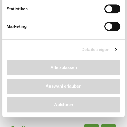
Statistiken
Marketing
Details zeigen
Stangenbohne 'Matilda' (Art.Nr. G171)
Alle zulassen
auffallend runde Hülsen, wie bei Buschbohnen
Packungsinhalt für ca. 12 Stangen
Auswahl erlauben
frühe, fadenlose Filet-Stangenbohne
Lieferzeit: 4 - 6 Werktage
Ablehnen
2,99 €