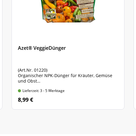
Azet® VeggieDünger
(Art.Nr. 01220)
Organischer NPK-Dünger für Kräuter, Gemüse
und Obst
ohne tierische Bestandteile, 100% pflanzliche
Lieferzeit: 3 - 5 Werktage
Rohstoffe
750 gr. Standbodenbeutel
8,99 €