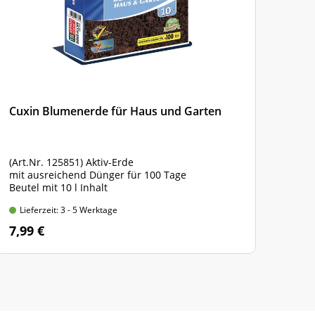
Cuxin Blumenerde für Haus und Garten
Schä
(Art.Nr. 125851) Aktiv-Erde
(Art
mit ausreichend Dünger für 100 Tage
1 Ne
Beutel mit 10 l Inhalt
Masc
Lieferzeit: 3 - 5 Werktage
Lie
7,99 €
23,