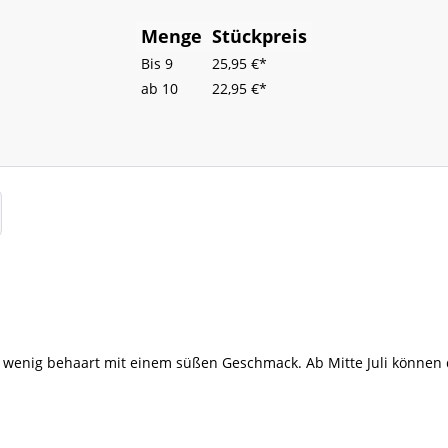
Menge
Stückpreis
Bis
9
25,95 €*
ab
10
22,95 €*
wenig behaart mit einem süßen Geschmack. Ab Mitte Juli können di