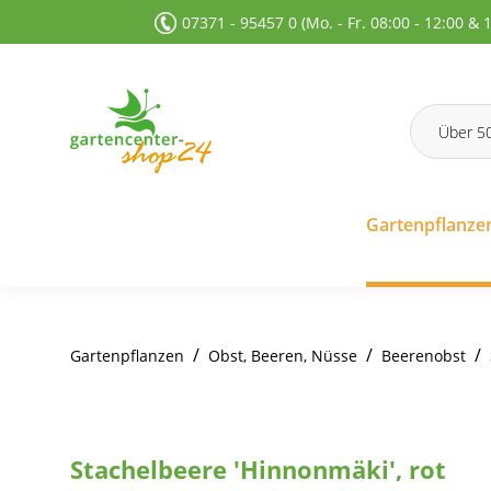
07371 - 95457 0 (Mo. - Fr. 08:00 - 12:00 & 
 Suche springen
Zur Hauptnavigation springen
Gartenpflanze
/
/
/
Gartenpflanzen
Obst, Beeren, Nüsse
Beerenobst
Stachelbeere 'Hinnonmäki', rot