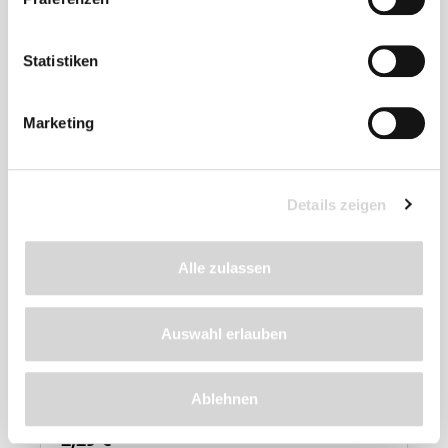
Statistiken
Marketing
Details zeigen
Spiralschlauch schwarz (Ablaufschlauch)
Alle zulassen
von OASE (Art.Nr. 57521)
Auswahl erlauben
Druck max. 3 Bar
Schlauch-Durchmesser 1/2"
Ablehnen
Lieferzeit: 2 - 4 Werktage
2,29 €