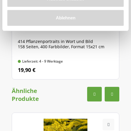
Ablehnen
BdS-Handbuch ''Stauden''
414 Pflanzenportraits in Wort und Bild
158 Seiten, 400 Farbbilder, Format 15x21 cm
Lieferzeit: 4 - 9 Werktage
19,90 €
Ähnliche
Produkte