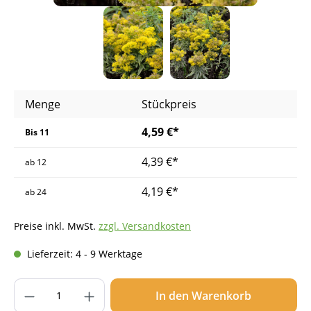
Menge
Stückpreis
4,59 €*
Bis
11
4,39 €*
ab
12
4,19 €*
ab
24
Preise inkl. MwSt.
zzgl. Versandkosten
Lieferzeit: 4 - 9 Werktage
Produkt Anzahl: Gib den gewünschten Wer
In den Warenkorb