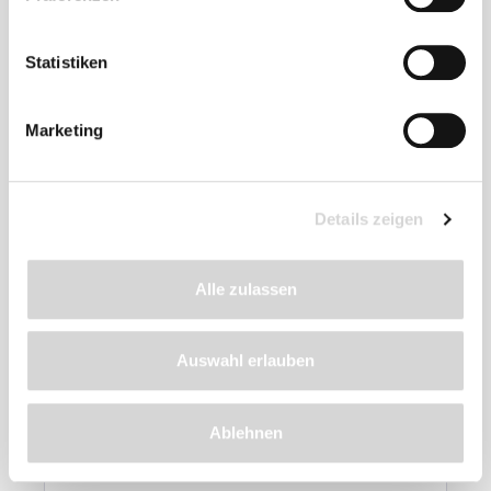
Statistiken
Marketing
Details zeigen
Alle zulassen
Azet® Beeren- & ObstDünger
Auswahl erlauben
organischer NPK-Dünger
Ablehnen
für höheren Fruchtertrag und gesundes Obst
* verschiedene Packungsgrößen *