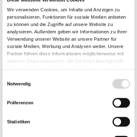
Wurzelware
Wir verwenden Cookies, um Inhalte und Anzeigen zu
personalisieren, Funktionen für soziale Medien anbieten
Rose White Meidiland ® - Meilland
zu können und die Zugriffe auf unsere Website zu
analysieren. Außerdem geben wir Informationen zu Ihrer
Wurzelnackte Rosen sind ab Mitte Oktober 2026 bis Ende April 2027 lieferbar! Sie können
bereits für Herbst vorbestellen!
Verwendung unserer Website an unsere Partner für
soziale Medien, Werbung und Analysen weiter. Unsere
A-Qualität, wurzelnackt
Partner führen diese Informationen möglicherweise mit
Blüte: leuchtend weiß
weiteren Daten zusammen, die Sie ihnen bereitgestellt
leichter Duft
haben oder die sie im Rahmen Ihrer Nutzung der Dienste
Lieferzeit: 4 - 9 Werktage
gesammelt haben.
Einwilligungsauswahl
Notwendig
Menge
Stückpreis
Bis
4
10,95 €*
Präferenzen
ab
5
9,95 €*
Vorbestellen
Statistiken
Preise inkl. MwSt.
zzgl.