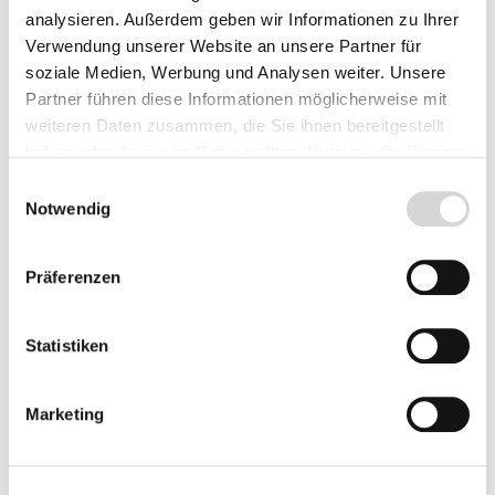
analysieren. Außerdem geben wir Informationen zu Ihrer
Rose Solero ® - Kordes
Verwendung unserer Website an unsere Partner für
A-Qualität, im Container (3 Liter)
soziale Medien, Werbung und Analysen weiter. Unsere
Blütenfarbe: zitronengelb
Partner führen diese Informationen möglicherweise mit
leicht duftend
weiteren Daten zusammen, die Sie ihnen bereitgestellt
haben oder die sie im Rahmen Ihrer Nutzung der Dienste
Lieferzeit: 4 - 9 Werktage
gesammelt haben.
Einwilligungsauswahl
21,95 €*
Notwendig
In den Warenkorb
Präferenzen
Preise inkl. MwSt.
zzgl.
Versandkosten
Statistiken
Marketing
Beschreibung