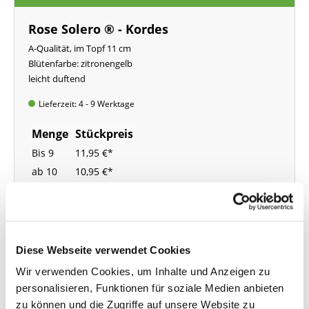
Rose Solero ® - Kordes
A-Qualität, im Topf 11 cm
Blütenfarbe: zitronengelb
leicht duftend
Lieferzeit: 4 - 9 Werktage
Menge
Stückpreis
Bis
9
11,95 €*
ab
10
10,95 €*
ab
25
9,95 €*
In den Warenkorb
Diese Webseite verwendet Cookies
Preise inkl. MwSt.
zzgl.
Wir verwenden Cookies, um Inhalte und Anzeigen zu
Versandkosten
personalisieren, Funktionen für soziale Medien anbieten
zu können und die Zugriffe auf unsere Website zu