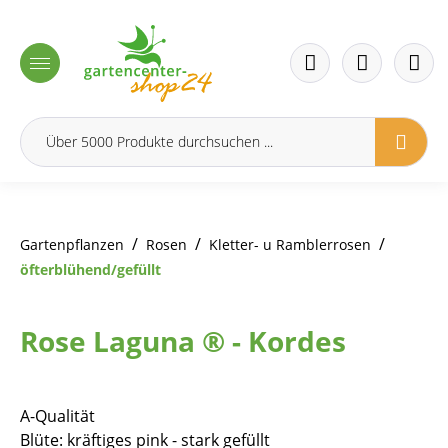
inhalt springen
/
/
/
Gartenpflanzen
Rosen
Kletter- u Ramblerrosen
öfterblühend/gefüllt
Rose Laguna ® - Kordes
A-Qualität
Blüte: kräftiges pink - stark gefüllt