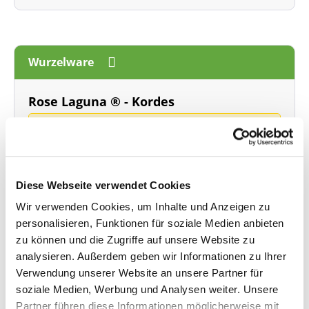
Wurzelware
Rose Laguna ® - Kordes
Wurzelnackte Rosen sind ab Mitte Oktober 2026 bis Ende April 2027 lieferbar! Sie können
bereits für Herbst vorbestellen!
A-Qualität, wurzelnackt
Blüte: kräftiges pink - stark gefüllt
Diese Webseite verwendet Cookies
öfterblühend - Wuchshöhe bis 250 cm
starker Duft
Wir verwenden Cookies, um Inhalte und Anzeigen zu
personalisieren, Funktionen für soziale Medien anbieten
Lieferzeit: 4 - 9 Werktage
zu können und die Zugriffe auf unsere Website zu
analysieren. Außerdem geben wir Informationen zu Ihrer
Menge
Stückpreis
Verwendung unserer Website an unsere Partner für
Bis
4
11,95 €*
soziale Medien, Werbung und Analysen weiter. Unsere
ab
5
10,95 €*
Partner führen diese Informationen möglicherweise mit