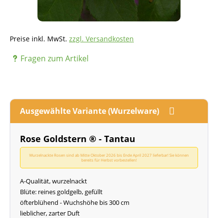
Preise inkl. MwSt.
zzgl. Versandkosten
Fragen zum Artikel
Ausgewählte Variante (Wurzelware)
Rose Goldstern ® - Tantau
Wurzelnackte Rosen sind ab Mitte Oktober 2026 bis Ende April 2027 lieferbar! Sie können
bereits für Herbst vorbestellen!
A-Qualität, wurzelnackt
Blüte: reines goldgelb, gefüllt
öfterblühend - Wuchshöhe bis 300 cm
lieblicher, zarter Duft