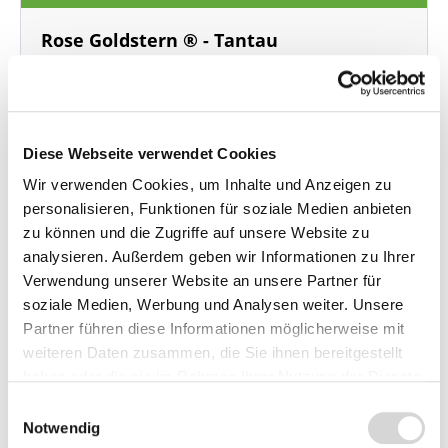
Rose Goldstern ® - Tantau
A-Qualität, im Container
Blüte: reines goldgelb, gefüllt
öfterblühend - Wuchshöhe bis 300 cm
lieblicher, zarter Duft
Diese Webseite verwendet Cookies
Lieferzeit: 4 - 9 Werktage
Wir verwenden Cookies, um Inhalte und Anzeigen zu
25,95 €*
personalisieren, Funktionen für soziale Medien anbieten
zu können und die Zugriffe auf unsere Website zu
In den Warenkorb
analysieren. Außerdem geben wir Informationen zu Ihrer
Verwendung unserer Website an unsere Partner für
Preise inkl. MwSt.
zzgl.
soziale Medien, Werbung und Analysen weiter. Unsere
Versandkosten
Partner führen diese Informationen möglicherweise mit
weiteren Daten zusammen, die Sie ihnen bereitgestellt
haben oder die sie im Rahmen Ihrer Nutzung der Dienste
gesammelt haben.
Einwilligungsauswahl
Notwendig
Beschreibung