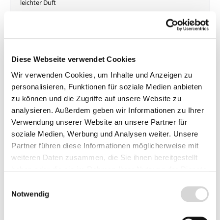
leichter Duft
Lieferzeit: 4 - 9 Werktage
Menge
Stückpreis
Bis
4
11,95 €*
Diese Webseite verwendet Cookies
ab
5
10,95 €*
Wir verwenden Cookies, um Inhalte und Anzeigen zu
personalisieren, Funktionen für soziale Medien anbieten
Vorbestellen
zu können und die Zugriffe auf unsere Website zu
analysieren. Außerdem geben wir Informationen zu Ihrer
Preise inkl. MwSt.
zzgl.
Verwendung unserer Website an unsere Partner für
Versandkosten
soziale Medien, Werbung und Analysen weiter. Unsere
Partner führen diese Informationen möglicherweise mit
weiteren Daten zusammen, die Sie ihnen bereitgestellt
haben oder die sie im Rahmen Ihrer Nutzung der Dienste
gesammelt haben.
Beschreibung
Einwilligungsauswahl
Notwendig