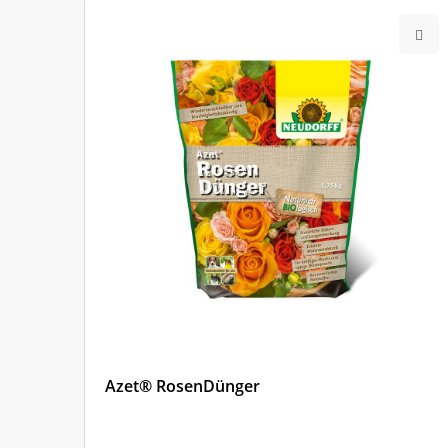
Nr.
Azet® RosenDünger