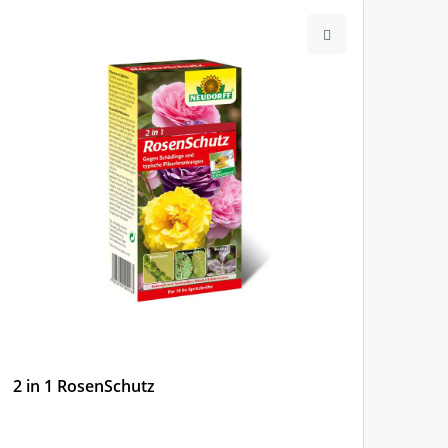
2 in 1 RosenSchutz
EUF