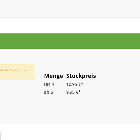
eferbar! Sie können
Menge
Stückpreis
Bis
4
10,95 €*
ab
5
9,95 €*