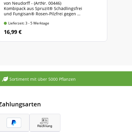
von Neudorff - (ArtNr. 00446)
(Art.
Kombipack aus Spruzit® Schädlingsfrei
Kult
und Fungisan® Rosen-Pilzfrei gegen
Für 
Schadinsekten und Pilzkrankheiten an Rosen
Trage
Lieferzeit: 3 - 5 Werktage
Lie
100-ml-Flasche + 8-ml-Flasche in der
Faltschachtel
16,99 €
11,
Sortiment mit über 5000 Pflanzen
Zahlungsarten