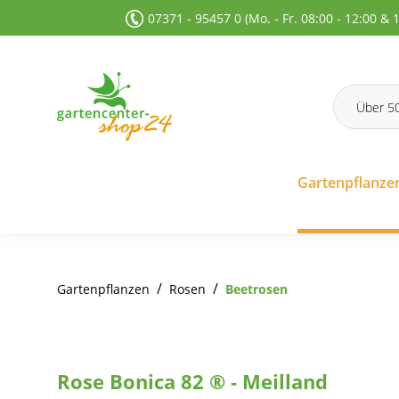
07371 - 95457 0 (Mo. - Fr. 08:00 - 12:00 & 
 Suche springen
Zur Hauptnavigation springen
Gartenpflanze
/
/
Gartenpflanzen
Rosen
Beetrosen
Rose Bonica 82 ® - Meilland