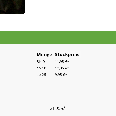
Menge
Stückpreis
Bis
9
11,95 €*
ab
10
10,95 €*
ab
25
9,95 €*
21,95 €*