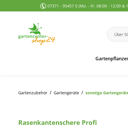
07371 - 95457 0 (Mo. - Fr. 08:00 - 12:00 & 
 Suche springen
Zur Hauptnavigation springen
Gartenpflanze
/
/
Gartenzubehör
Gartengeräte
sonstige Gartengerät
Rasenkantenschere Profi