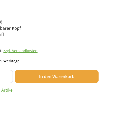
9)
barer Kopf
iff
*
t.
zzgl. Versandkosten
- 9 Werktage
nzahl: Gib den gewünschten Wert ein ode
In den Warenkorb
Artikel