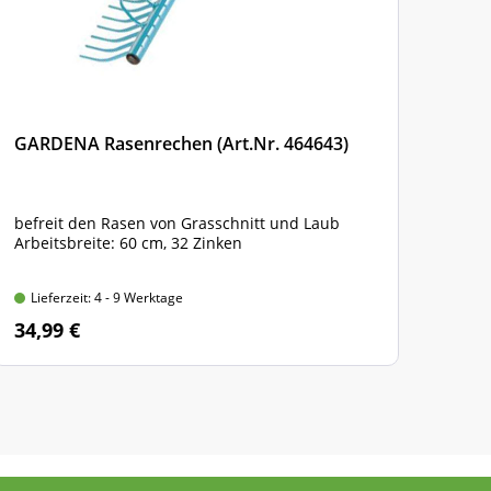
GARDENA Rasenrechen (Art.Nr. 464643)
GAR
464
befreit den Rasen von Grasschnitt und Laub
zum 
Arbeitsbreite: 60 cm, 32 Zinken
Kant
Breit
Lieferzeit: 4 - 9 Werktage
Lie
34,99 €
34,