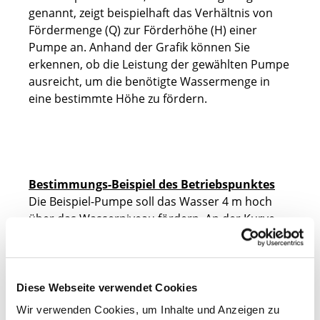
genannt, zeigt beispielhaft das Verhältnis von
Fördermenge (Q) zur Förderhöhe (H) einer
Pumpe an. Anhand der Grafik können Sie
erkennen, ob die Leistung der gewählten Pumpe
ausreicht, um die benötigte Wassermenge in
eine bestimmte Höhe zu fördern.
Bestimmungs-Beispiel des Betriebspunktes
Die Beispiel-Pumpe soll das Wasser 4 m hoch
über das Wasserniveau fördern. An der Kurve
kann am Betriebspunkt abgelesen werden, dass
hier noch ca. 70 Liter pro Minute gefördert
werden. Dieser Wert ist theoretisch ermittelt.
Kleine Schlauchdurchmesser, die Länge des
Diese Webseite verwendet Cookies
Schlachues und eingebaute Krümmungen
Wir verwenden Cookies, um Inhalte und Anzeigen zu