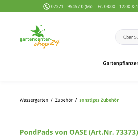
07371 - 95457 0 (Mo. - Fr. 08:00 - 12:00 & 
 Suche springen
Zur Hauptnavigation springen
Gartenpflanze
/
/
Wassergarten
Zubehör
sonstiges Zubehör
PondPads von OASE (Art.Nr. 73373)