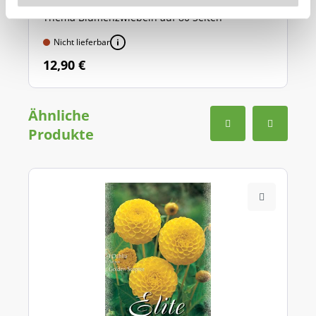
prägnant alles Wissenswerte zum
Thema Blumenzwiebeln auf
80 Seiten
Nicht lieferbar
12,90 €
Ähnliche
Produkte