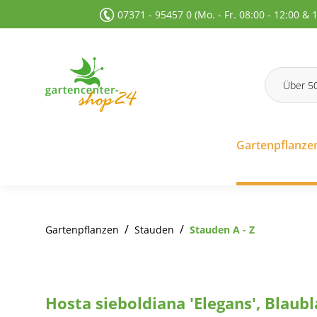
07371 - 95457 0 (Mo. - Fr. 08:00 - 12:00 & 
 Suche springen
Zur Hauptnavigation springen
Gartenpflanze
/
/
Gartenpflanzen
Stauden
Stauden A - Z
Hosta sieboldiana 'Elegans', Blaubl