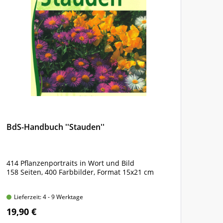
BdS-Handbuch ''Stauden''
GARD
566
414 Pflanzenportraits in Wort und Bild
best
158 Seiten, 400 Farbbilder, Format 15x21 cm
und 
mit 
Läng
Lieferzeit: 4 - 9 Werktage
Lie
19,90 €
17,