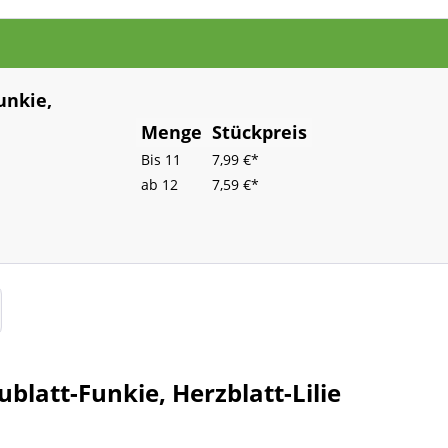
unkie,
Menge
Stückpreis
Bis
11
7,99 €*
ab
12
7,59 €*
ublatt-Funkie, Herzblatt-Lilie