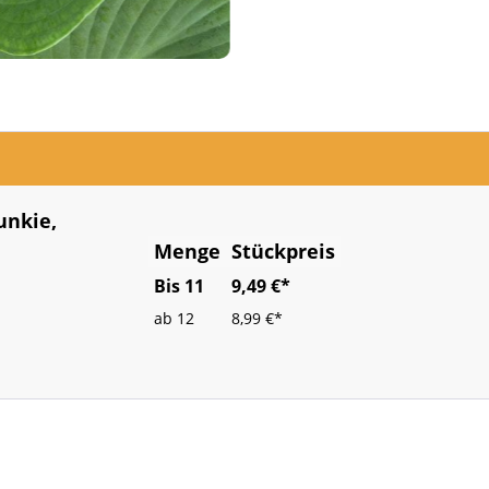
unkie,
Menge
Stückpreis
Bis
11
9,49 €*
ab
12
8,99 €*