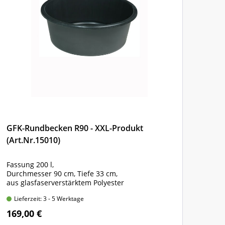
GFK-Rundbecken R90 - XXL-Produkt
GFK
(Art.Nr.15010)
(Art
Fassung 200 l,
Fass
Durchmesser 90 cm, Tiefe 33 cm,
Durc
aus glasfaserverstärktem Polyester
aus 
Lieferzeit: 3 - 5 Werktage
Lie
169,00 €
259