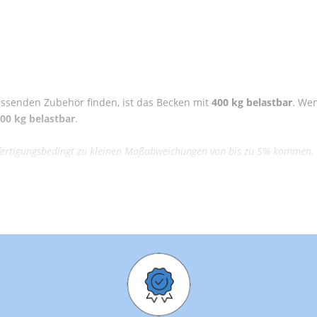
assenden Zubehör finden, ist das Becken mit
400 kg belastbar
. We
00 kg belastbar
.
s fertigungsbedingt zu kleinen Maßabweichungen von bis zu 5% kommen.
120 cm
110 cm
280 Liter
ca. 18 kg
33 cm
5 cm