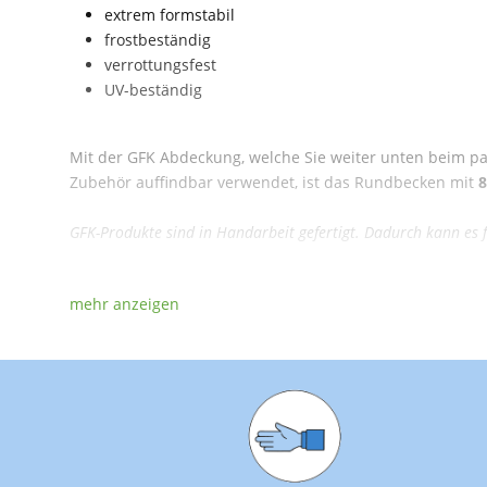
extrem formstabil
frostbeständig
verrottungsfest
UV-beständig
Mit der GFK Abdeckung, welche Sie weiter unten beim p
Zubehör auffindbar verwendet, ist das Rundbecken mit
8
GFK-Produkte sind in Handarbeit gefertigt. Dadurch kann e
Außendurchmesser:
Innendurchmesser:
Fassungsvermögen:
Gewicht:
Tiefe:
Randbreite ca.: