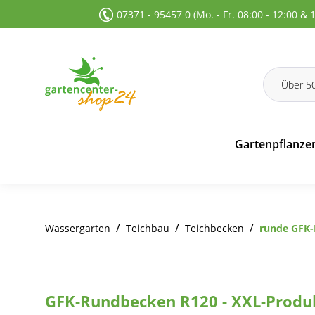
07371 - 95457 0 (Mo. - Fr. 08:00 - 12:00 & 
 Suche springen
Zur Hauptnavigation springen
Gartenpflanze
/
/
/
Wassergarten
Teichbau
Teichbecken
runde GFK
GFK-Rundbecken R120 - XXL-Produk