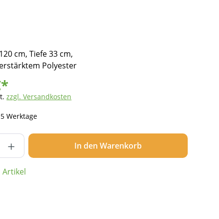
20 cm, Tiefe 33 cm,
verstärktem Polyester
€*
t.
zzgl. Versandkosten
- 5 Werktage
nzahl: Gib den gewünschten Wert ein ode
In den Warenkorb
Artikel