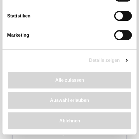
Statistiken
Marketing
Details zeigen
Alle zulassen
GARDENA-Blumenzwiebelpflanzer (Art.Nr.
241770)
Auswahl erlauben
Mit Griff-Auslöseautomatik und Tiefenskala,
aus hochwertigem Qualitätsstahl
Ablehnen
Lieferzeit: 4 - 9 Werktage