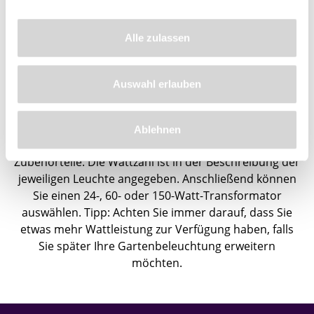
Alle zulassen
Richtiger Transformator wählen
Auswahl erlauben
Die Gesamtleistung der gewählten Beleuchtung
bestimmt die Leistung des Transformators. Addieren
Ablehnen
Sie dazu die Anzahl Watt der Lampen und der
Zubehörteile. Die Wattzahl ist in der Beschreibung der
jeweiligen Leuchte angegeben. Anschließend können
Sie einen 24-, 60- oder 150-Watt-Transformator
auswählen. Tipp: Achten Sie immer darauf, dass Sie
etwas mehr Wattleistung zur Verfügung haben, falls
Sie später Ihre Gartenbeleuchtung erweitern
möchten.