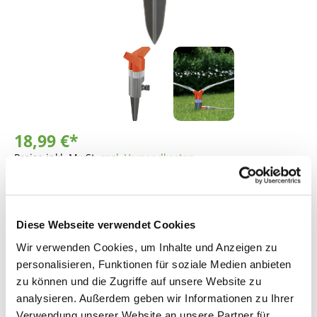
18,99 €*
Preise inkl. MwSt.
zzgl. Versandkosten
Lieferzeit: 4 - 9 Werktage
Produkt Anzahl: Gib den gewünschten Wer
Diese Webseite verwendet Cookies
In den Warenkorb
Wir verwenden Cookies, um Inhalte und Anzeigen zu
personalisieren, Funktionen für soziale Medien anbieten
Fragen zum Artikel
zu können und die Zugriffe auf unsere Website zu
analysieren. Außerdem geben wir Informationen zu Ihrer
Verwendung unserer Website an unsere Partner für