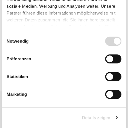
Beschreibung
soziale Medien, Werbung und Analysen weiter. Unsere
Partner führen diese Informationen möglicherweise mit
weiteren Daten zusammen, die Sie ihnen bereitgestellt
haben oder die sie im Rahmen Ihrer Nutzung der Dienste
Bewertungen
gesammelt haben.
Einwilligungsauswahl
Notwendig
Produktsicherheit
Präferenzen
Statistiken
Marketing
Details zeigen