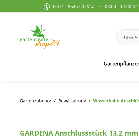
07371 - 95457 0 (Mo. - Fr. 08:00 - 12:00 & 
 Suche springen
Zur Hauptnavigation springen
Gartenpflanze
/
/
Gartenzubehör
Bewässerung
Wasserhahn Anschlü
GARDENA Anschlussstück 13,2 mm (G