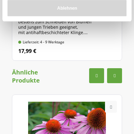
GARDENA Gartenschere "Classic" (Art.Nr.
566881)
Ablehnen
bestens zum Schneiden von Blumen
und jungen Trieben geeignet,
mit antihaftbeschichteter Klinge.
Länge: 20 cm, max. Ast-Ø: 18 mm
Lieferzeit: 4 - 9 Werktage
17,99 €
Ähnliche
Produkte