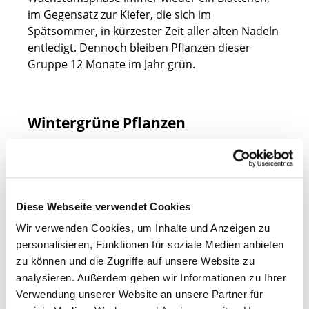
im Gegensatz zur Kiefer, die sich im
Spätsommer, in kürzester Zeit aller alten Nadeln
entledigt. Dennoch bleiben Pflanzen dieser
Gruppe 12 Monate im Jahr grün.
Wintergrüne Pflanzen
Etwas anders verhält es sich mit wintergrünen
Pflanzen, denn diese behalten ihr Blätterkleid bis
in den Winter hinein, werfen dann aber beinahe
das gesamte Laub ab, um es im Frühjahr durch
Diese Webseite verwendet Cookies
frische Blätter zu ersetzen. Ein besonders
Wir verwenden Cookies, um Inhalte und Anzeigen zu
bekannter Vertreter dieser Gruppe ist der
personalisieren, Funktionen für soziale Medien anbieten
wintergrüne
Liguster
. So sind diese zwar nicht
zu können und die Zugriffe auf unsere Website zu
ganzjährig komplett grün, der Laubwechsel ist
analysieren. Außerdem geben wir Informationen zu Ihrer
allerdings in kürzester Zeit abgeschlossen. Dies
Verwendung unserer Website an unsere Partner für
hat zum Vorteil, dass die Belaubung jedes Jahr