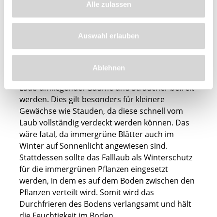
Alle zulassen
Ob nun immergrün, wintergrün oder
halbimmergrün, alle Vertreter dieser Gruppe
Auswahl erlauben
benötigen im Winter etwas Zuwendung,
während sich die laubwerfenden Pflanzen in der
Winterruhe befinden. Immergrüne Blätter
Ablehnen
sollten daher im Herbst vom herabfallenden
Laub umliegender Bäume und Sträucher befreit
werden. Dies gilt besonders für kleinere
Gewächse wie Stauden, da diese schnell vom
Laub vollständig verdeckt werden können. Das
wäre fatal, da immergrüne Blätter auch im
Winter auf Sonnenlicht angewiesen sind.
Stattdessen sollte das Falllaub als Winterschutz
für die immergrünen Pflanzen eingesetzt
werden, in dem es auf dem Boden zwischen den
Pflanzen verteilt wird. Somit wird das
Durchfrieren des Bodens verlangsamt und hält
die Feuchtigkeit im Boden.