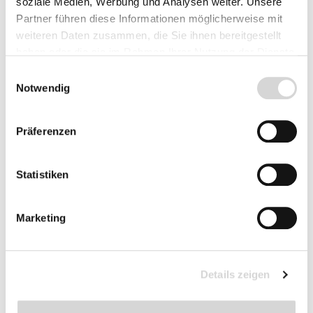
soziale Medien, Werbung und Analysen weiter. Unsere
komplett erneuert wird und ein etwaiger
Partner führen diese Informationen möglicherweise mit
Hagelschaden nicht jahrelang zu erkennen ist,
weiteren Daten zusammen, die Sie ihnen bereitgestellt
wie dies bei immergrünen Blättern der Fall sein
haben oder die sie im Rahmen Ihrer Nutzung der Dienste
kann.
gesammelt haben.
Einwilligungsauswahl
Notwendig
Halbimmergrüne Pflanzen
Präferenzen
Bei dieser Gruppe von Pflanzen ist der Verlauf
des Winters ausschlaggebend dafür, ob viele
Statistiken
oder wenige Blätter an der Pflanze verbleiben. Je
milder und feuchter die kalte Jahreszeit, desto
grüner bleibt das Laubwerk. Einer der
Marketing
bekanntesten Vertreter dieser Gruppe sind die
Japanische Azaleen
.
Details zeigen
Pflege