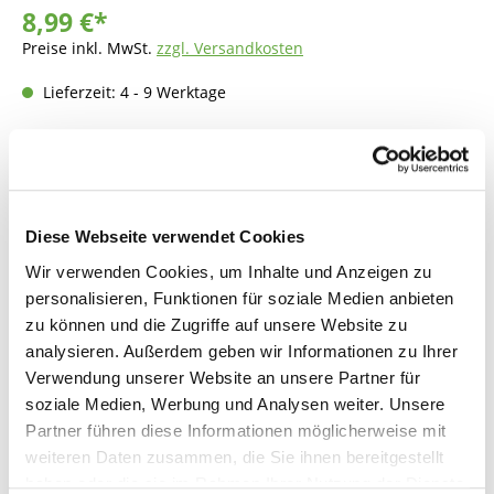
8,99 €*
Preise inkl. MwSt.
zzgl. Versandkosten
Lieferzeit: 4 - 9 Werktage
Produkt Anzahl: Gib den gewünschten Wer
In den Warenkorb
Fragen zum Artikel
Diese Webseite verwendet Cookies
Wir verwenden Cookies, um Inhalte und Anzeigen zu
personalisieren, Funktionen für soziale Medien anbieten
Beschreibung
zu können und die Zugriffe auf unsere Website zu
analysieren. Außerdem geben wir Informationen zu Ihrer
Verwendung unserer Website an unsere Partner für
soziale Medien, Werbung und Analysen weiter. Unsere
Bewertungen
Partner führen diese Informationen möglicherweise mit
weiteren Daten zusammen, die Sie ihnen bereitgestellt
haben oder die sie im Rahmen Ihrer Nutzung der Dienste
Produktsicherheit