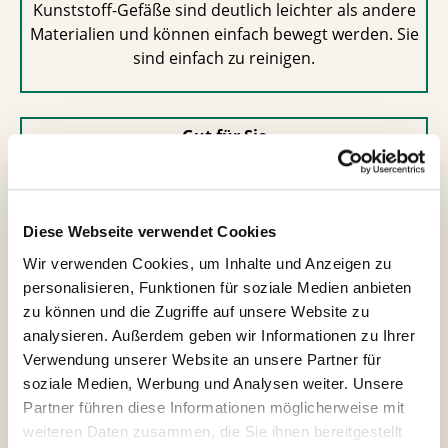
Kunststoff-Gefäße sind deutlich leichter als andere
Materialien und können einfach bewegt werden. Sie
sind einfach zu reinigen.
Gut für Sie
Kunststoff ist ein preisgünstiges, aber hochwertiges
und vielseitiges Material. Sie können
unterschiedliche Designs und Farben zu günstigen
Diese Webseite verwendet Cookies
Preisen erwerben.
Wir verwenden Cookies, um Inhalte und Anzeigen zu
personalisieren, Funktionen für soziale Medien anbieten
zu können und die Zugriffe auf unsere Website zu
Gut für Pflanzen
analysieren. Außerdem geben wir Informationen zu Ihrer
Verwendung unserer Website an unsere Partner für
Wurzeln können mit der glatten Kunststoff-
soziale Medien, Werbung und Analysen weiter. Unsere
Oberfläche nicht verwachsen. Außerdem
Partner führen diese Informationen möglicherweise mit
verdunsten Gefäße aus Kunststoff weniger Wasser
weiteren Daten zusammen, die Sie ihnen bereitgestellt
als aus Ton.