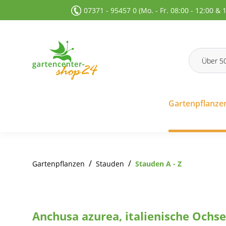
07371 - 95457 0 (Mo. - Fr. 08:00 - 12:00 & 
 Suche springen
Zur Hauptnavigation springen
Gartenpflanze
/
/
Gartenpflanzen
Stauden
Stauden A - Z
Anchusa azurea, italienische Ochs