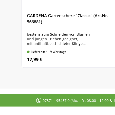
GARDENA Gartenschere "Classic" (Art.Nr.
566881)
bestens zum Schneiden von Blumen
und jungen Trieben geeignet,
mit antihaftbeschichteter Klinge.
Länge: 20 cm, max. Ast-Ø: 18 mm
Lieferzeit: 4 - 9 Werktage
17,99 €
07371 - 95457 0 (Mo. - Fr. 08:00 - 12:00 & 