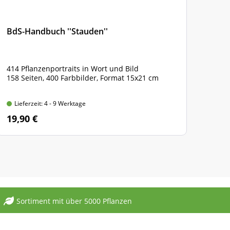
BdS-Handbuch ''Stauden''
Aze
414 Pflanzenportraits in Wort und Bild
(Art.
158 Seiten, 400 Farbbilder, Format 15x21 cm
orga
für 
Stan
Lieferzeit: 4 - 9 Werktage
Lie
19,90 €
11,
Sortiment mit über 5000 Pflanzen