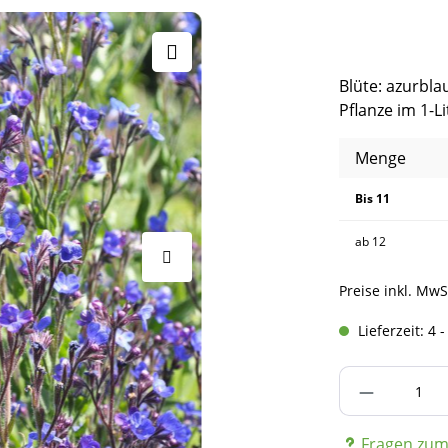
Blüte: azurbl
Pflanze im 1-L
Menge
Bis
11
ab
12
Preise inkl. MwS
Lieferzeit: 4 
Produkt A
Fragen zum 