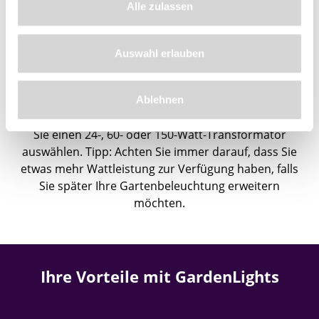
Alle zulassen
Richtiger Transformator wählen
Die Gesamtleistung der gewählten Beleuchtung
Auswahl erlauben
bestimmt die Leistung des Transformators. Addieren
Sie dazu die Anzahl Watt der Lampen und der
Zubehörteile. Die Wattzahl ist in der Beschreibung der
Ablehnen
jeweiligen Leuchte angegeben. Anschließend können
Sie einen 24-, 60- oder 150-Watt-Transformator
auswählen. Tipp: Achten Sie immer darauf, dass Sie
etwas mehr Wattleistung zur Verfügung haben, falls
Sie später Ihre Gartenbeleuchtung erweitern
möchten.
Ihre Vorteile mit GardenLights