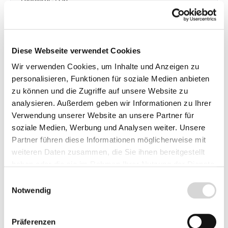
Wuchshöhe: 10 m
Lieferzeit: 4 - 9 Werktage
31,95 €*
Diese Webseite verwendet Cookies
Wir verwenden Cookies, um Inhalte und Anzeigen zu
In den Warenkorb
personalisieren, Funktionen für soziale Medien anbieten
zu können und die Zugriffe auf unsere Website zu
Preise inkl. MwSt.
zzgl.
analysieren. Außerdem geben wir Informationen zu Ihrer
Versandkosten
Verwendung unserer Website an unsere Partner für
soziale Medien, Werbung und Analysen weiter. Unsere
Partner führen diese Informationen möglicherweise mit
weiteren Daten zusammen, die Sie ihnen bereitgestellt
Beschreibung
haben oder die sie im Rahmen Ihrer Nutzung der Dienste
gesammelt haben.
Einwilligungsauswahl
Notwendig
Details
Präferenzen