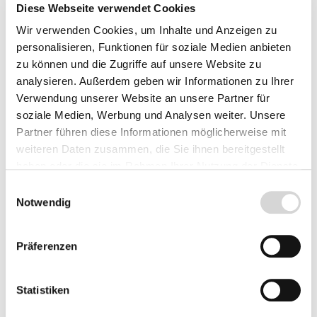
Diese Webseite verwendet Cookies
Wir verwenden Cookies, um Inhalte und Anzeigen zu
Wurzelware
personalisieren, Funktionen für soziale Medien anbieten
zu können und die Zugriffe auf unsere Website zu
Rose Lavender Dream ® - Interplant
analysieren. Außerdem geben wir Informationen zu Ihrer
Verwendung unserer Website an unsere Partner für
Wurzelnackte Rosen sind ab Mitte Oktober 2026 bis Ende April 2027 lieferbar! Sie können
bereits für Herbst vorbestellen!
soziale Medien, Werbung und Analysen weiter. Unsere
Partner führen diese Informationen möglicherweise mit
A-Qualität, wurzelnackt
weiteren Daten zusammen, die Sie ihnen bereitgestellt
Blüte: lavendel-lilarosa
lieblicher Duft
haben oder die sie im Rahmen Ihrer Nutzung der Dienste
gesammelt haben.
Einwilligungsauswahl
Lieferzeit: 4 - 9 Werktage
Notwendig
Menge
Stückpreis
Bis
4
10,95 €*
Präferenzen
ab
5
9,95 €*
Statistiken
Vorbestellen