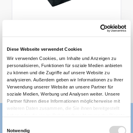
GFK-Becken eckig E2300 - XXL-Produkt
(Art.Nr.15071)
Diese Webseite verwendet Cookies
Fassung 2300 l,
(Länge x Breite x Tiefe): 240 x 200 x 60 cm
Wir verwenden Cookies, um Inhalte und Anzeigen zu
aus glasfaserverstärktem Polyester
personalisieren, Funktionen für soziale Medien anbieten
Lieferzeit: 4 - 8 Werktage
zu können und die Zugriffe auf unsere Website zu
analysieren. Außerdem geben wir Informationen zu Ihrer
1.999,00 €
Verwendung unserer Website an unsere Partner für
soziale Medien, Werbung und Analysen weiter. Unsere
Partner führen diese Informationen möglicherweise mit
weiteren Daten zusammen, die Sie ihnen bereitgestellt
haben oder die sie im Rahmen Ihrer Nutzung der Dienste
gesammelt haben.
Einwilligungsauswahl
Notwendig