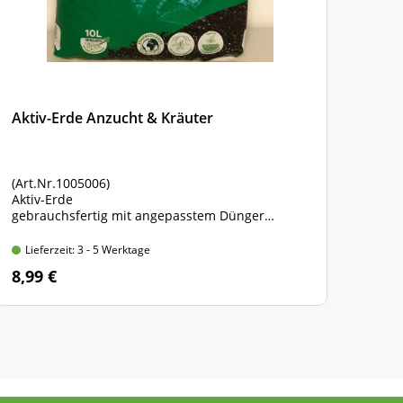
Aktiv-Erde Anzucht & Kräuter
EUF
(Art.Nr.1005006)
(Art.
Aktiv-Erde
Prem
gebrauchsfertig mit angepasstem Dünger
für 
Beutel mit 10 l Inhalt
Trage
Lieferzeit: 3 - 5 Werktage
Lie
8,99 €
12,