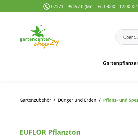
07371 - 95457 0 (Mo. - Fr. 08:00 - 12:00 & 
 Suche springen
Zur Hauptnavigation springen
Gartenpflanze
/
/
Gartenzubehör
Dünger und Erden
Pflanz- und Spe
EUFLOR Pflanzton