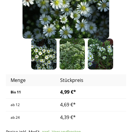
Menge
Stückpreis
4,99 €*
Bis
11
4,69 €*
ab
12
4,39 €*
ab
24
Preise inkl. MwSt.
zzgl. Versandkosten