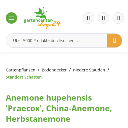
inhalt springen
/
/
/
Gartenpflanzen
Bodendecker
niedere Stauden
Standort Schatten
Anemone hupehensis
'Praecox', China-Anemone,
Herbstanemone