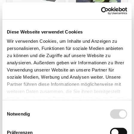
Floating Plant Island,
Floating Plant Oasis
Diese Webseite verwendet Cookies
ø 35 cm (Art.Nr.
von Velda (Art.Nr.
Vel127573)
Vel127603)
Wir verwenden Cookies, um Inhalte und Anzeigen zu
personalisieren, Funktionen für soziale Medien anbieten
treibende und
treibende Pflanzinsel
zu können und die Zugriffe auf unsere Website zu
koppelbare Pflanzinsel
für 6 P9 (0,5 l)
analysieren. Außerdem geben wir Informationen zu Ihrer
Abmessung: ø 35 cm
Pflanztöpfe
Verwendung unserer Website an unsere Partner für
Lieferzeit: 2 - 4 Werktage
Lieferzeit: 2 - 4 Werktage
soziale Medien, Werbung und Analysen weiter. Unsere
19,90 €
11,95 €
Partner führen diese Informationen möglicherweise mit
weiteren Daten zusammen, die Sie ihnen bereitgestellt
haben oder die sie im Rahmen Ihrer Nutzung der Dienste
gesammelt haben.
1
2
3
Einwilligungsauswahl
Notwendig
Präferenzen