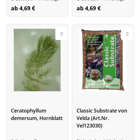
ab 4,69 €
ab 4,69 €
Ceratophyllum
Classic Substrate von
demersum, Hornblatt
Velda (Art.Nr.
Vel123030)