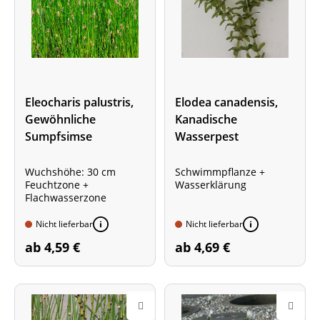
Eleocharis palustris,
Elodea canadensis,
Gewöhnliche
Kanadische
Sumpfsimse
Wasserpest
Wuchshöhe: 30 cm
Schwimmpflanze +
Feuchtzone +
Wasserklärung
Flachwasserzone
Nicht lieferbar
Nicht lieferbar
ab 4,59 €
ab 4,69 €