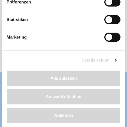
Präferenzen
PVC-Teichfolie, schwarz, Stärke: 0,5 mm
Statistiken
Stärke: 0,5 mm
, Länge nach Wunsch
frostbeständig, fisch- und pflanzenverträglich,
wurzelfest, UV-stabilisiert, aus erstklassigen
Marketing
und unverbrauchten Rohstoffen hergestellt
Lieferzeit: 4 - 8 Werktage
ab 118,99 €
Details zeigen
Alle zulassen
Auswahl erlauben
Ablehnen