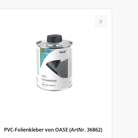
PVC-Folienkleber von OASE (ArtNr. 36862)
TRA
(Art