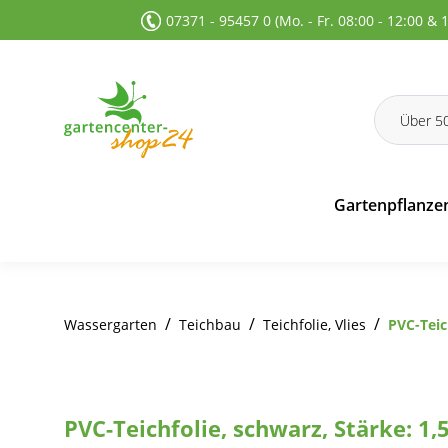
07371 - 95457 0 (Mo. - Fr. 08:00 - 12:00 & 
 Suche springen
Zur Hauptnavigation springen
Gartenpflanze
/
/
/
Wassergarten
Teichbau
Teichfolie, Vlies
PVC-Teic
PVC-Teichfolie, schwarz, Stärke: 1