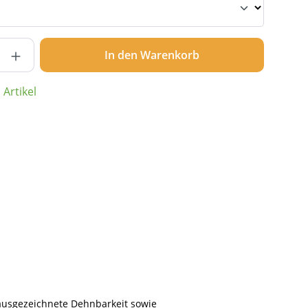
nzahl: Gib den gewünschten Wert ein ode
In den Warenkorb
Artikel
 ausgezeichnete Dehnbarkeit sowie