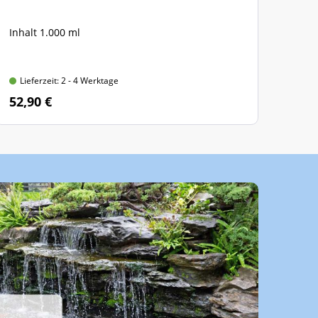
Inhalt 1.000 ml
Lief
Lieferzeit: 2 - 4 Werktage
Lie
52,90 €
47,