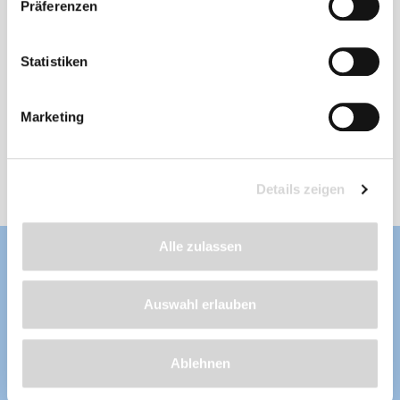
Präferenzen
PVC-Teichfolie, schwarz, Stärke: 0,5 mm
Statistiken
Stärke: 0,5 mm
, Länge nach Wunsch
frostbeständig, fisch- und pflanzenverträglich,
wurzelfest, UV-stabilisiert, aus erstklassigen
Marketing
und unverbrauchten Rohstoffen hergestellt
Lieferzeit: 4 - 8 Werktage
ab 118,99 €
Details zeigen
Alle zulassen
Auswahl erlauben
Ablehnen