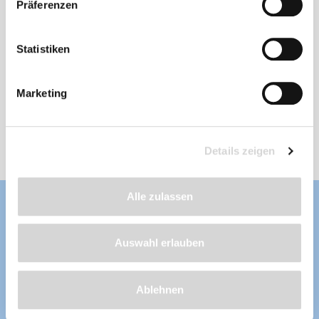
Präferenzen
PVC-Teichfolie, schwarz, Stärke: 0,5 mm
Statistiken
Stärke: 0,5 mm
, Länge nach Wunsch
frostbeständig, fisch- und pflanzenverträglich,
wurzelfest, UV-stabilisiert, aus erstklassigen
Marketing
und unverbrauchten Rohstoffen hergestellt
Lieferzeit: 4 - 8 Werktage
ab 118,99 €
Details zeigen
Alle zulassen
Auswahl erlauben
Ablehnen