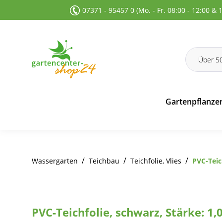
07371 - 95457 0 (Mo. - Fr. 08:00 - 12:00 & 
 Suche springen
Zur Hauptnavigation springen
Gartenpflanze
/
/
/
Wassergarten
Teichbau
Teichfolie, Vlies
PVC-Teic
PVC-Teichfolie, schwarz, Stärke: 1