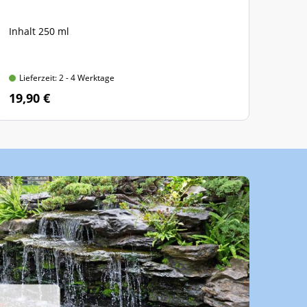
Inhalt 250 ml
Inha
Lieferzeit: 2 - 4 Werktage
Lie
19,90 €
52,