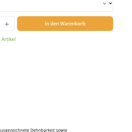
nzahl: Gib den gewünschten Wert ein ode
In den Warenkorb
Artikel
 ausgezeichnete Dehnbarkeit sowie