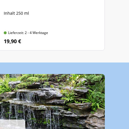
Inhalt 250 ml
Inha
Lieferzeit: 2 - 4 Werktage
Lie
19,90 €
52,