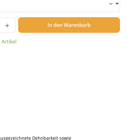
nzahl: Gib den gewünschten Wert ein ode
In den Warenkorb
Artikel
 ausgezeichnete Dehnbarkeit sowie