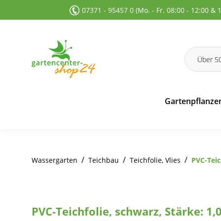
07371 - 95457 0 (Mo. - Fr. 08:00 - 12:00 & 
 Suche springen
Zur Hauptnavigation springen
Gartenpflanze
/
/
/
Wassergarten
Teichbau
Teichfolie, Vlies
PVC-Teic
PVC-Teichfolie, schwarz, Stärke: 1