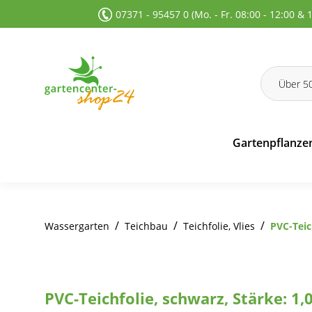
07371 - 95457 0 (Mo. - Fr. 08:00 - 12:00 & 
 Suche springen
Zur Hauptnavigation springen
Gartenpflanze
/
/
/
Wassergarten
Teichbau
Teichfolie, Vlies
PVC-Teic
PVC-Teichfolie, schwarz, Stärke: 1