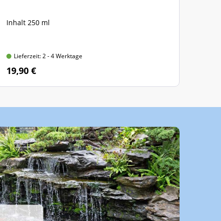
Inhalt 250 ml
Inha
Lieferzeit: 2 - 4 Werktage
Lie
19,90 €
52,