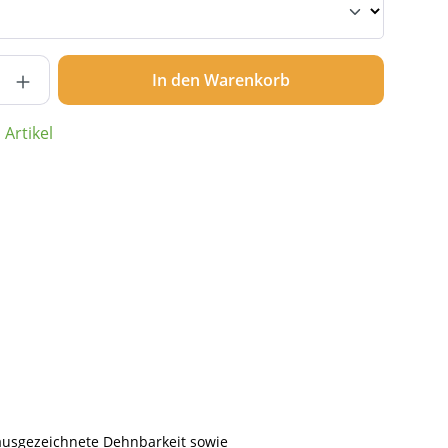
nzahl: Gib den gewünschten Wert ein ode
In den Warenkorb
Artikel
 ausgezeichnete Dehnbarkeit sowie