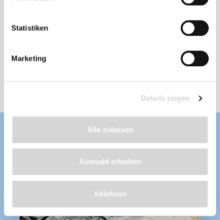
Statistiken
Stärke: 1 mm
, Länge nach Wunsch
frostbeständig, fisch- und pflanzenverträglich,
wurzelfest, UV-stabilisiert, aus erstklassigen
und unverbrauchten Rohstoffen hergestellt
Marketing
Lieferzeit: 4 - 8 Werktage
ab 40,99 €
Details zeigen
Alle zulassen
Auswahl erlauben
Ablehnen