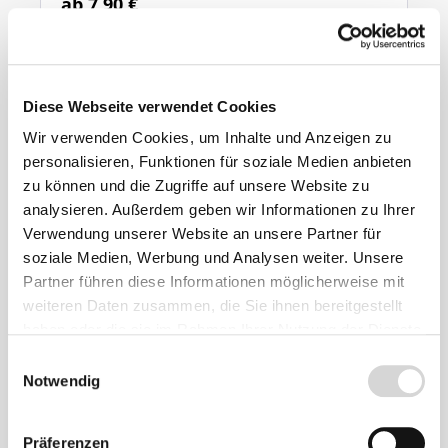
ab 7,90 €
Ähnliche
Produkte
Diese Webseite verwendet Cookies
Wir verwenden Cookies, um Inhalte und Anzeigen zu
personalisieren, Funktionen für soziale Medien anbieten
zu können und die Zugriffe auf unsere Website zu
analysieren. Außerdem geben wir Informationen zu Ihrer
Verwendung unserer Website an unsere Partner für
soziale Medien, Werbung und Analysen weiter. Unsere
Partner führen diese Informationen möglicherweise mit
weiteren Daten zusammen, die Sie ihnen bereitgestellt
haben oder die sie im Rahmen Ihrer Nutzung der Dienste
gesammelt haben.
Einwilligungsauswahl
Notwendig
PVC-Teichfolie, olivgrün, Stärke: 1,0 mm
Präferenzen